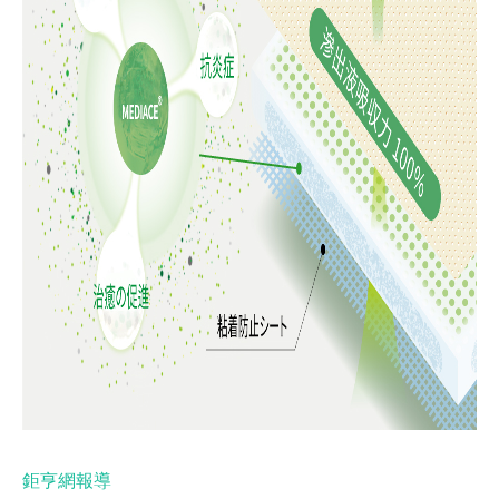
鉅亨網報導