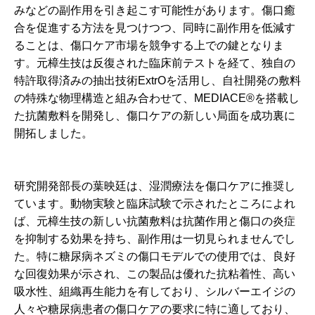
みなどの副作用を引き起こす可能性があります。傷口癒
合を促進する方法を見つけつつ、同時に副作用を低減す
ることは、傷口ケア市場を競争する上での鍵となりま
す。元樟生技は反復された臨床前テストを経て、独自の
特許取得済みの抽出技術ExtrOを活用し、自社開発の敷料
の特殊な物理構造と組み合わせて、MEDIACE®を搭載し
た抗菌敷料を開発し、傷口ケアの新しい局面を成功裏に
開拓しました。
研究開発部長の葉映廷は、湿潤療法を傷口ケアに推奨し
ています。動物実験と臨床試験で示されたところによれ
ば、元樟生技の新しい抗菌敷料は抗菌作用と傷口の炎症
を抑制する効果を持ち、副作用は一切見られませんでし
た。特に糖尿病ネズミの傷口モデルでの使用では、良好
な回復効果が示され、この製品は優れた抗粘着性、高い
吸水性、組織再生能力を有しており、シルバーエイジの
人々や糖尿病患者の傷口ケアの要求に特に適しており、