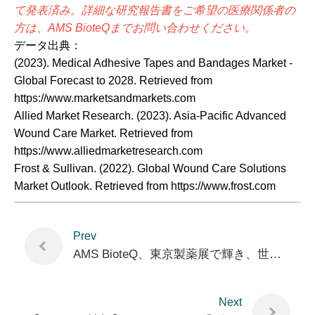
て発表済み。詳細な研究報告書をご希望の医療関係者の
方は、AMS BioteQまでお問い合わせください。
データ出典：
(2023). Medical Adhesive Tapes and Bandages Market -
Global Forecast to 2028. Retrieved from
https://www.marketsandmarkets.com
Allied Market Research. (2023). Asia-Pacific Advanced
Wound Care Market. Retrieved from
https://www.alliedmarketresearch.com
Frost & Sullivan. (2022). Global Wound Care Solutions
Market Outlook. Retrieved from https://www.frost.com
Prev
AMS BioteQ、東京製薬展で輝き、世界市場の新薬協力を目指す
Next