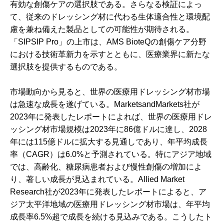
有効な創傷ケアの選択肢である。さらなる検証によっ
て、従来のドレッシング材に代わる生体適合性と環境配
慮を兼ね備えた製品としての可能性が期待される。
「SIPSIP Pro」の上市は、AMS BioteQの創傷ケア分野
における技術革新力を示すとともに、医療業界に新たな
選択肢を提供するものである。
市場動向から見ると、世界の医療用ドレッシング材市場
は急速な成長を遂げている。MarketsandMarkets社が
2023年に発表したレポートによれば、世界の医療用ドレ
ッシング材市場規模は2023年に86億ドルに達し、2028
年には115億ドルに拡大する見通しであり、年平均成長
率（CAGR）は6.0%と予測されている。特にアジア地域
では、高齢化、糖尿病患者および慢性創傷の増加によ
り、著しい成長が見込まれている。Allied Market
Research社が2023年に発表したレポートによると、ア
ジア太平洋地域の医療用ドレッシング材市場は、年平均
成長率6.5%超で成長を続ける見込みである。こうしたト