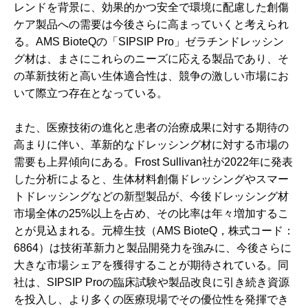
レンドを背景に、効果的かつ安全で環境に配慮した創傷
ケア製品への需要は今後さらに高まっていくと考えられ
る。AMS BioteQの「SIPSIP Pro」ゼラチンドレッシン
グ材は、まさにこれらのニーズに応える製品であり、そ
の革新技術と高い生体適合性は、競争の激しい市場にお
いて際立つ存在となっている。
また、医療技術の進化と患者の治療成果に対する期待の
高まりに伴い、革新的なドレッシング材に対する市場の
需要も上昇傾向にある。Frost Sullivan社が2022年に発表
した分析によると、生体材料創傷ドレッシングやスマー
トドレッシングなどの新型製品が、今後ドレッシング材
市場全体の25%以上を占め、その比率は年々増加するこ
とが見込まれる。元樟生技（AMS BioteQ，株式コード：
6864）は技術革新力と製品開発力を強みに、今後さらに
大きな市場シェアを獲得することが期待されている。同
社は、SIPSIP Proの臨床試験や製品改良に引き続き資源
を投入し、より多くの医療現場でその優位性を発揮でき