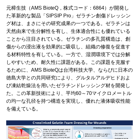
元樟生技（AMS BioteQ，株式コード：6864）が開発し
た革新的な製品「SIPSIP Pro」ゼラチン創傷ドレッシン
グ材は、まさにその研究成果の一つである。ゼラチンは
天然由来で生分解性を有し、生体適合性にも優れている
ことから注目されている。ゼラチンの多孔質構造は、創
傷からの浸出液を効果的に吸収し、組織の修復を促進す
る材料特性を有している。一方で、湿潤環境下では分解
しやすいため、耐久性に課題がある。この課題を克服す
るために、AMS BioteQは台湾科技大学、ならびに日本の
徳島大学との共同研究により、グルタルアルデヒドおよ
び凍結乾燥法を用いたゼラチンドレッシング材を開発し
た。この革新技術により、平均60～70マイクロメートル
の均一な孔径を持つ構造を実現し、優れた液体吸収性能
を備えている。