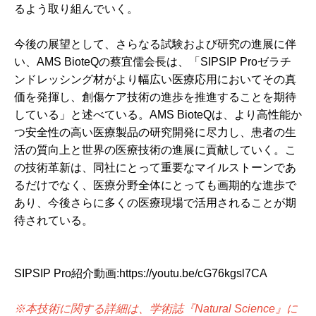
るよう取り組んでいく。
今後の展望として、さらなる試験および研究の進展に伴
い、AMS BioteQの蔡宜儒会長は、「SIPSIP Proゼラチ
ンドレッシング材がより幅広い医療応用においてその真
価を発揮し、創傷ケア技術の進歩を推進することを期待
している」と述べている。AMS BioteQは、より高性能か
つ安全性の高い医療製品の研究開発に尽力し、患者の生
活の質向上と世界の医療技術の進展に貢献していく。こ
の技術革新は、同社にとって重要なマイルストーンであ
るだけでなく、医療分野全体にとっても画期的な進歩で
あり、今後さらに多くの医療現場で活用されることが期
待されている。
SIPSIP Pro紹介動画:https://youtu.be/cG76kgsl7CA
※本技術に関する詳細は、学術誌『Natural Science』に