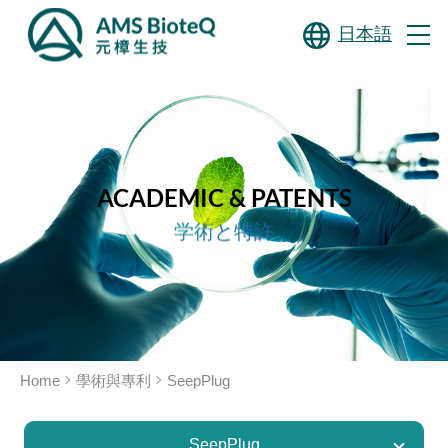
日本語
ACADEMIC & PATENTS
学術と特許
Home
學術與專利
SeepPlug
SeepPlug