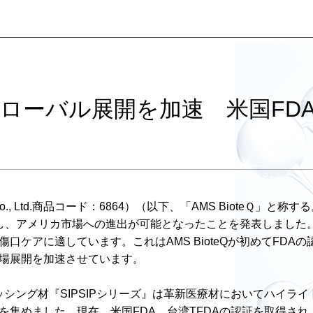
ローバル展開を加速 米国FD
or BioteQ Co., Ltd.商品コード：6864）（以下、「AMS B
を取得し、アメリカ市場への進出が可能となったことを発表しまし
口ケアに適しています。これはAMS BioteQが初めてFD
場展開を加速させています。
ドレッシング材『SIPSIPシリーズ』は革新医療材においてハイ
を集めました。現在、米国FDA、台湾TFDAの認証を取得さ