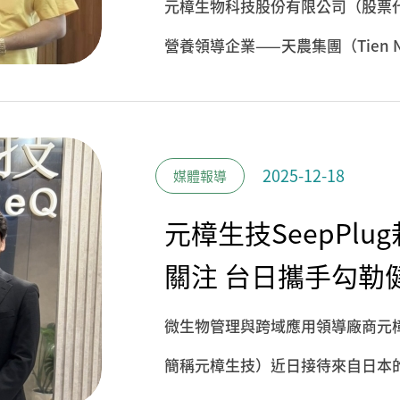
元樟生物科技股份有限公司（股票代
營養領導企業——天農集團（Tien 
將整合各自長年累積的關鍵技術能
市場需求的「健康種苗解決方案」
並為東協農業升級注入全新動能。
2025-12-18
媒體報導
元樟生技SeepPl
關注 台日攜手勾勒
微生物管理與跨域應用領導廠商元樟
簡稱元樟生技）近日接待來自日本的兩