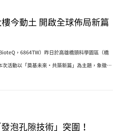
樓今動土 開啟全球佈局新篇
ioteQ，6864TW）昨日於高雄橋頭科學園區（橋
本次活動以「奠基未來・共築新篇」為主題，象徵元
局，展現公司致力於創新研發、智慧化營運及永續經
雲集，包括南部科學園區管理局局長鄭秀絨、組長上
辦公室主任，並邀請甘琳農業郭董事長暨總經理、羅
表共襄盛舉，共同見證元樟生技重要的發展里程碑。
以「發泡孔隙技術」突圍！