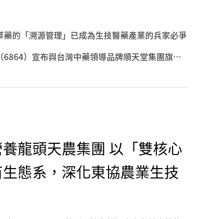
草藥的「溯源管理」已成為生技醫藥產業的兵家必爭
6864）宣布與台灣中藥領導品牌順天堂集團旗下
錄。不同於一般農業追求產量極大化，此次合作聚焦
安全性」與「有效性」，雙方將聯手建立在地化的高
養龍頭天農集團 以「雙核心
苗生態系，深化東協農業生技