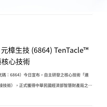
日，本公司接獲日本特許廳正式通知：以凍結乾燥技術製
方法已通過實體審查，取得日本發明專利核准（申請
。這是本公司繼臺灣之後，核心傷口護理技術在日本市場取
生技 (6864) TenTacle™
藥核心技術
碼：6864）今日宣布，自主研發之核心技術「連
™ 連接技術），正式獲得中華民國經濟部智慧財產局之發
200）。此項進展不僅象徵元樟生技在抗體藥物複合
破，更為未來與國際大廠進行技術授權與共同開發奠定