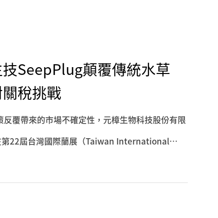
SeepPlug顛覆傳統水草
對關稅挑戰
策反覆帶來的市場不確定性，元樟生物科技股份有限
第22屆台灣國際蘭展（Taiwan International
主研發的「SeepPlug沁植栽培介質」，為業界帶來一劑
中持續創新的實力。