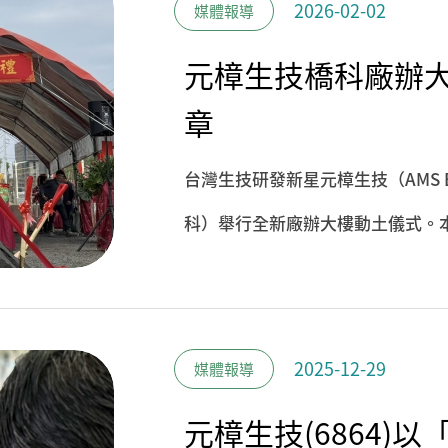
2026-02-02
媒體報導
元樟生技橋科廠辦大
章
台灣生技研發新星元樟生技（AMS B
科）舉行全新廠辦大樓動土儀式。
樟生技正式啟動新一階段的戰略佈
營的長遠決心。動土典禮現場貴賓
官天祥、立法委員許智傑及其國會
2025-12-29
媒體報導
仲廷建築師，以及產官學研各界代
元樟生技(6864)