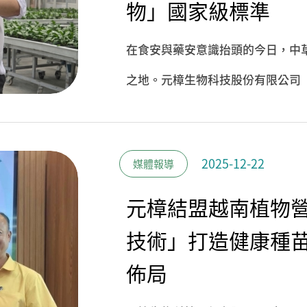
物」國家級標準
在食安與藥安意識抬頭的今日，中
之地。元樟生物科技股份有限公司（
的「樂茂農業」正式簽署合作備忘
於中草藥產業最核心的命題——「
2025-12-22
媒體報導
標準健康種苗培育系統。
元樟結盟越南植物營
技術」打造健康種
佈局