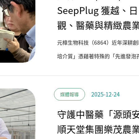
SeepPlug 獲
觀、醫藥與精緻農
元樟生物科技（6864）近年深耕創
培介質」憑藉著特殊的「先進發泡孔隙技
壤與一般介質的限制。該技術已展
龍頭。佈局範圍涵蓋越南天農集團
2025-12-24
媒體報導
植，以及日本 Berg Earth、K
構跨國界的農業科技生態系。
守護中醫藥「源頭安全
順天堂集團樂茂農