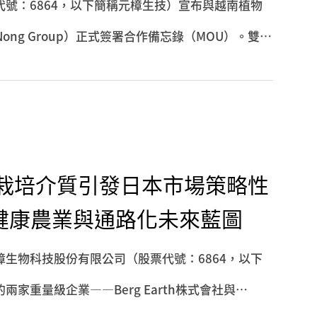
號：6864，以下簡稱元樟生技）宣布與越南植物
Nong Group）正式簽署合作備忘錄（MOU）。雙方
量，以「雙核心技術」為基礎，共同打造符合東南亞
，象徵台灣農業生技實力正式進入規模化輸出階段，
ug栽培介質引發日本市場策略性
健康農業與通路化未來藍圖
生物科技股份有限公司（股票代號：6864，以下
家重量級企業——Berg Earth株式會社與