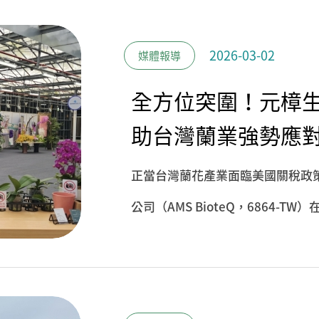
堅實基礎。
2026-03-02
媒體報導
全方位突圍！元樟生技
助台灣蘭業強勢應
正當台灣蘭花產業面臨美國關稅政
公司（AMS BioteQ，6864-TW）在
Orchid Show）鏈接館展出自
強心針，展現台灣農業科技在逆境