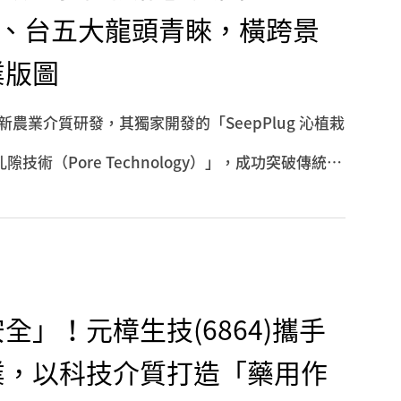
越、日、台五大龍頭青睞，橫跨景
業版圖
新農業介質研發，其獨家開發的「SeepPlug 沁植栽
術（Pore Technology）」，成功突破傳統土
現強大的跨領域應用潛力，成功鏈結國內外五大產業
與英發集團的雙軌並進、台灣順天堂的高階醫藥種
omeri 的頂規驗證。元樟生技正以技術輸出者的角色，建
」！元樟生技(6864)攜手
業，以科技介質打造「藥用作