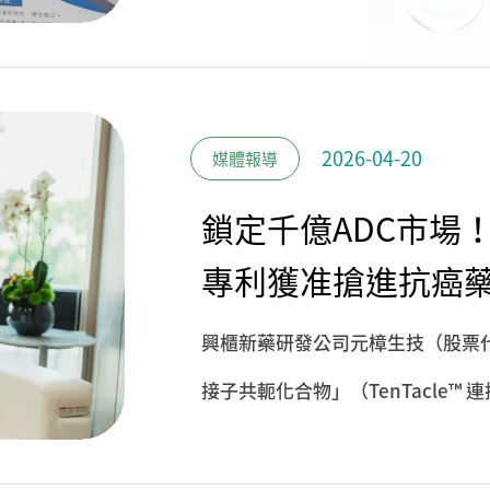
改變這件事。
2026 年4月15
成的多孔性人工敷料，其核心製造
案號：特願2024-153333）
2026-04-20
媒體報導
得的第一張專利保護證明。
鎖定千億ADC市場！元樟
專利獲准搶進抗癌
興櫃新藥研發公司元樟生技（股票代
接子共軛化合物」（TenTacle
明專利核准審定（案號：112149
體（ADC）領域取得關鍵技術突