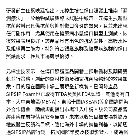
研發部主任葉映廷指出，元樟生技在傷口照護上推崇「濕
潤療法」，於動物試驗與臨床試驗中顯示，元樟生技新型
抗菌敷料已具備抗菌與抑制傷口發炎的效果，且並未出現
任何副作用，尤其使用在糖尿病小鼠傷口模型上測試，恢
復效果表現良好，該產品具有出色的抗沾黏性、高吸水性
及組織再生能力，特別符合銀髮族群及糖尿病族群的傷口
照護需求，極具市場競爭優勢。
元樟生技表示，在傷口照護產品開發上採取醫材及藥研雙
軌並行策略，創新的醫材技術及獨家抗菌原物料的效果加
乘，目的是在國際市場上展現全新樣貌。已開發產品
SIPSIP Foam也已取得TFDA及美國FDA認證，其他尚有日
本、大中東地區(MENA)、東協十國(ASEAN)等多國詢問海
外合作機會，陸續規劃提出市場准入申請。該公司產品皆
經由臨床前評估且安全無慮，未來以收集目標市場數據及
權威醫生反饋為目標，強化海外市場的銷售利基，以期透
過SIPSIP品牌行銷，拓展國際業務及技術影響力，成為醫