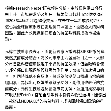
根據Research Nester研究報告分析，由於慢性傷口盛行
率上升，市場需求勢必加速。抗菌傷口敷料市場規模預計
到2036年底將超過50億美元，在未來十年將成長約7%，
這也讓全球醫療系統在處理傷口照護上，面臨極大的財務
困難，因此有效促進傷口癒合的抗菌敷料將成為市場焦
點。
元樟生技董事長表示，將創新醫療照護醫材SIPSIP系列與
天然抗菌成分結合，為公司未來主力發展項目之一，大部
分市售敷料皆使用銀離子來達到抗菌效果，但該敷料會使
少部分傷口出現過敏與紅腫等副作用；該如何加速傷口癒
合，但同時降低不良反應，將成為競逐傷口照護市場的關
鍵因素，為找出可以媲美銀離子功效、副作用也較低的抗
菌成分，元樟生技經過反覆臨床前測試，並運用獨家專利
萃取技術ExtrO，搭配自研敷料本身特殊物理結構，開發出
一款搭載MEDIACE®的抗菌敷料，成功開創傷口照護的新
局面。