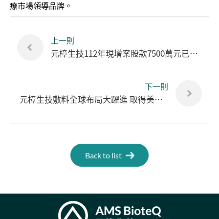
療市場領導品牌。
上一則
元樟生技112年現增案股款7500萬元已全數收足，增資基準日2/1
下一則
元樟生技敷料全球布局大躍進 取得美國FDA註冊許可
Back to list