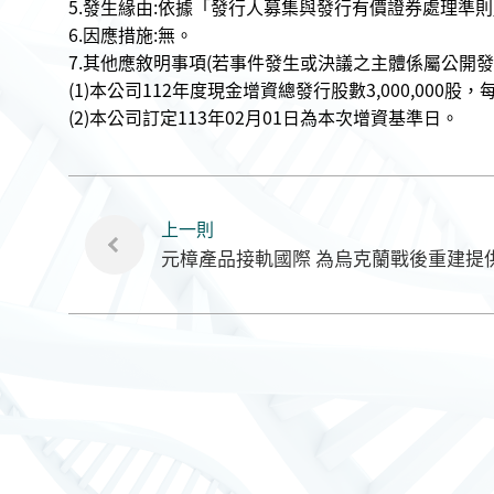
5.發生緣由:依據「發行人募集與發行有價證券處理準
6.因應措施:無。
7.其他應敘明事項(若事件發生或決議之主體係屬公開
(1)本公司112年度現金增資總發行股數3,000,000
(2)本公司訂定113年02月01日為本次增資基準日。
上一則
元樟產品接軌國際 為烏克蘭戰後重建提