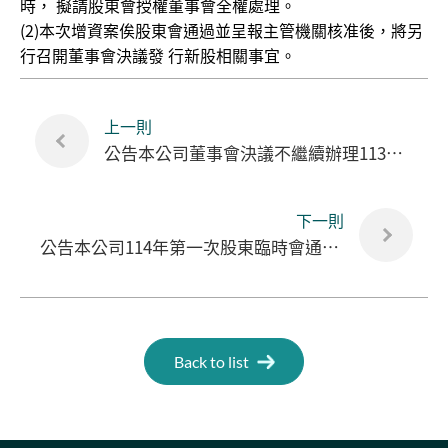
時， 擬請股東會授權董事會全權處理。
(2)本次增資案俟股東會通過並呈報主管機關核准後，將另
行召開董事會決議發 行新股相關事宜。
上一則
公告本公司董事會決議不繼續辦理113年度股東常會通過之 私募普通股案
下一則
公告本公司114年第一次股東臨時會通過解除新任董事 (含獨立董事)競業禁止之限制
Back to list