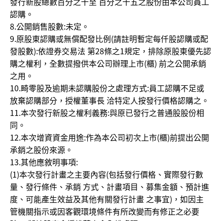
發行新股總數百分之十至 百分之十五之股份由本公司員工
認購。
8.公開銷售股數:未定。
9.原股東認購或無償配發比例(請註明暫定每仟股認購或配
發股數):依證券交易法 第28條之1規定，排除原股東優先認
購之權利，全數提撥供本公司辦理上市(櫃) 前之公開承銷
之用。
10.畸零股及逾期未認購股份之處理方式:員工認購不足或
放棄認購部分，授權董事長 洽特定人按發行價格認購之。
11.本次發行新股之權利義務:與原已發行之普通股股份相
同。
12.本次增資資金用途:作為本公司初次上市(櫃)前提出公開
承銷之股份來源。
13.其他應敘明事項:
(1)本次發行計畫之主要內容(包括發行價格、實際發行數
量、發行條件、承銷 方式、計畫項目、募集金額、預計進
度、可能產生效益及其他有關發行計畫 之事宜)，如因主
管機關指示或因客觀環境條件有所改變而有修正之必要