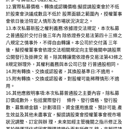
12.實際私募價格、轉換或認購價格:擬提請股東會於不低
於股東會決議成數且不低於 股票面額之範圍內，授權董事
會依日後洽特定人情形及市場狀況決定之。
13.本次私募新股之權利義務:依據證交法規定，本次私募
之普通股於交付日後三年內 除依證券交易法第四十三條之
八規定之情事外，不得自由轉讓。本公司於交付滿 三年
後，擬授權董事會依證交法相關規定向主管機關申請股票
公開發行及掛牌交 易。除其轉讓需依證券交易法第43條之
8規定辦理外，其權利義務與本公司已發 行普通股相同。
14.附有轉換、交換或認股者，其換股基準日:不適用。
15.附有轉換、交換或認股者，對股權可能稀釋情形:不適
用。
16.其他應敘明事項:本次私募普通股之主要內容，除私募
訂價成數外，包括實際發行 條件、發行價格、發行股
數、募集總金額、計劃項目、資金運用進度、預計可能 產
生效益及其他未盡事宜，擬提請股東會授權董事會視市場
狀況調整、訂定與辦 理，未來如經主管機關之指示修正及
基於營運評估或因客觀環境變化而有所修正 時，亦擬提請