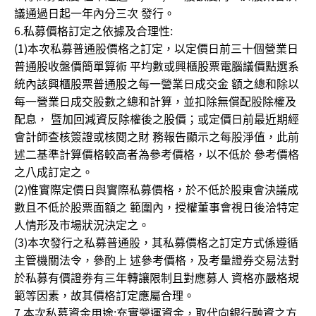
議通過日起一年內分三次 發行。
6.私募價格訂定之依據及合理性:
(1)本次私募普通股價格之訂定，以定價日前三十個營業日
普通股收盤價簡單算術 平均數或興櫃股票電腦議價點選系
統內該興櫃股票普通股之每一營業日成交金 額之總和除以
每一營業日成交股數之總和計算，並扣除無償配股除權及
配息， 暨加回減資反除權後之股價；或定價日前最近期經
會計師查核簽證或核閱之財 務報告顯示之每股淨值，此前
述二基準計算價格較高者為參考價格，以不低於 參考價格
之八成訂定之。
(2)惟實際定價日與實際私募價格，於不低於股東會決議成
數且不低於股票面額之 範圍內，授權董事會視日後洽特定
人情形及市場狀況決定之。
(3)本次發行之私募普通股，其私募價格之訂定方式係遵循
主管機關法令，參酌上 述參考價格，及考量證券交易法對
於私募有價證券有三年轉讓限制且對應募人 資格亦嚴格規
範等因素，故其價格訂定應屬合理。
7.本次私募資金用途:充實營運資金，取代向銀行融資之方