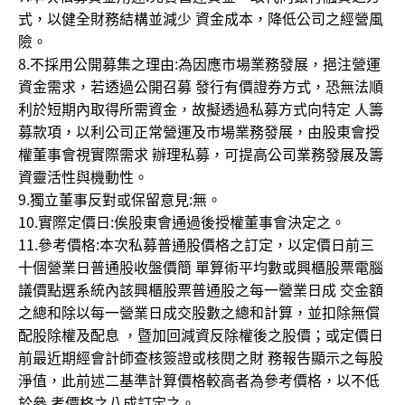
式，以健全財務結構並減少 資金成本，降低公司之經營風
險。
8.不採用公開募集之理由:為因應市場業務發展，挹注營運
資金需求，若透過公開召募 發行有價證券方式，恐無法順
利於短期內取得所需資金，故擬透過私募方式向特定 人籌
募款項，以利公司正常營運及市場業務發展，由股東會授
權董事會視實際需求 辦理私募，可提高公司業務發展及籌
資靈活性與機動性。
9.獨立董事反對或保留意見:無。
10.實際定價日:俟股東會通過後授權董事會決定之。
11.參考價格:本次私募普通股價格之訂定，以定價日前三
十個營業日普通股收盤價簡 單算術平均數或興櫃股票電腦
議價點選系統內該興櫃股票普通股之每一營業日成 交金額
之總和除以每一營業日成交股數之總和計算，並扣除無償
配股除權及配息 ，暨加回減資反除權後之股價；或定價日
前最近期經會計師查核簽證或核閱之財 務報告顯示之每股
淨值，此前述二基準計算價格較高者為參考價格，以不低
於參 考價格之八成訂定之。