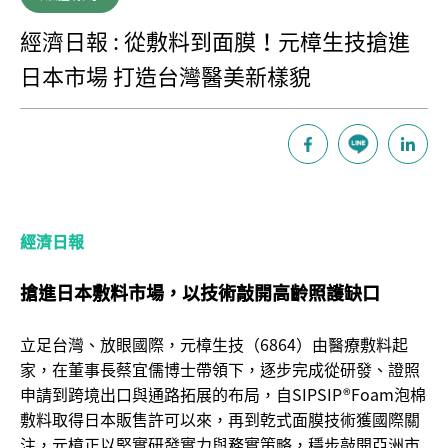
經濟日報 : 從敷料到面膜！元樟生技搶進
日本市場 打造台灣醫美新樣貌
經濟日報
搶進日本敷料市場，以技術敲開高齡照護缺口
立足台灣、放眼國際，元樟生技
（6864）
由醫療敷料起
家，在董事長蔡宜儒博士帶領下，逐步完成從研發、證照
申請到跨境出口與通路拓展的布局，自SIPSIP®Foam泡棉
敷料取得日本販售許可以來，再到乾式面膜技術獲國際關
注，元樟正以堅實研發實力與務實策略，穩步敲開亞洲市