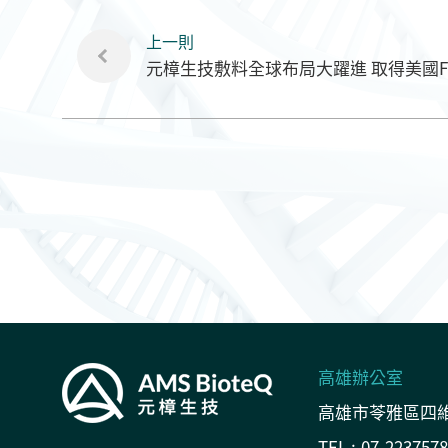
上一則
元樟生技敷料全球布局大躍進 取得美國F
高雄辦公室
高雄市苓雅區四維
TEL :
07-2237578