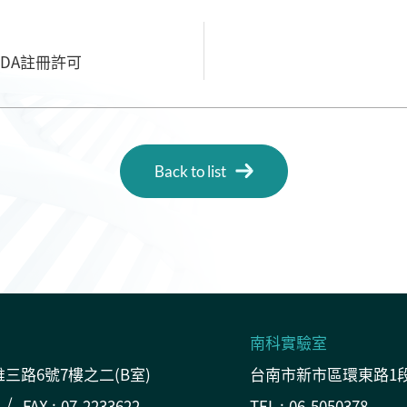
DA註冊許可
Back to list
南科實驗室
三路6號7樓之二(B室)
台南市新市區環東路1段
FAX :
07-2233622
TEL :
06-5050378