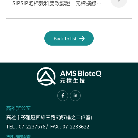
SIPSIP泡棉敷料雙款認證 元樟擴線搶進日本高齡醫材藍海
Back to list
高雄辦公室
高雄市苓雅區四維三路6號7樓之二(B室)
TEL :
07-2237578
FAX :
07-2233622
南科實驗室