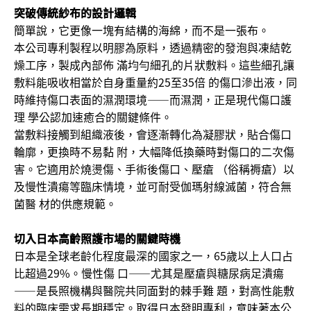
突破傳統紗布的設計邏輯
簡單說，它更像一塊有結構的海綿，而不是一張布。
本公司專利製程以明膠為原料，透過精密的發泡與凍結乾
燥工序，製成內部佈 滿均勻細孔的片狀敷料。這些細孔讓
敷料能吸收相當於自身重量約25至35倍 的傷口滲出液，同
時維持傷口表面的濕潤環境——而濕潤，正是現代傷口護
理 學公認加速癒合的關鍵條件。
當敷料接觸到組織液後，會逐漸轉化為凝膠狀，貼合傷口
輪廓，更換時不易黏 附，大幅降低換藥時對傷口的二次傷
害。它適用於燒燙傷、手術後傷口、壓瘡 （俗稱褥瘡）以
及慢性潰瘍等臨床情境，並可耐受伽瑪射線滅菌，符合無
菌醫 材的供應規範。
切入日本高齡照護市場的關鍵時機
日本是全球老齡化程度最深的國家之一，65歲以上人口占
比超過29%。慢性傷 口——尤其是壓瘡與糖尿病足潰瘍
——是長照機構與醫院共同面對的棘手難 題，對高性能敷
料的臨床需求長期穩定。取得日本發明專利，意味著本公