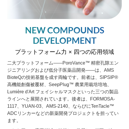
NEW COMPOUNDS
DEVELOPMENT
プラットフォーム力 × 四つの応用領域
二大プラットフォーム——PoroVance™ 精密孔隙エン
ジニアリングおよび低分子医薬品開発——は、AMS
BioteQの技術基盤を成す両輪です。前者は、SIPSIP®
高機能創傷被覆材、SeepPlug™ 農業用栽培培地、
Lumière d'Art フェイシャルマスクといった三つの製品
ラインへと展開されています。後者は、FORMOSA-
1117、YUAN-03、AMS-2140、ならびにTenTacle™
ADCリンカーなどの新薬開発プロジェクトを担ってい
ます。