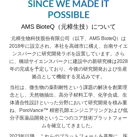
SINCE WE MADE IT
POSSIBLE
AMS BioteQ（元樟生技）について
元樟生物科技股份有限公司（以下、AMS BioteQ）は
2018年に設立され、本社を高雄市に構え、台南サイエ
ンスパークに研究開発ラボを設置しています。さら
に、橋頭サイエンスパークに建設中の新研究棟は2028
年の完成を予定しており、今後の研究開発および生産
拠点として機能する見込みです。
当社は、微生物の薬剤耐性という課題の解決を創業理
念とし、天然物抽出、高分子材料工学、化学合成、生
体適合性設計といった分野において研究開発を積み重
ね、PoroVance™ 精密孔隙エンジニアリングおよび低
分子医薬品開発という二つのコア技術プラットフォー
ムを確立してきました。
2023年以降、これらのプラットフォームを基盤に、医