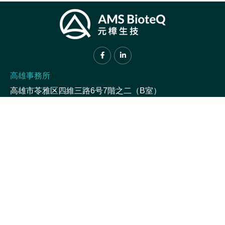
高雄事務所
高雄市苓雅区四維三路6号7階之二（B室）
TEL :
07-2237578
FAX :
07-2233622
南科実験室
台南市新市区環東路1段31巷2号1階（台南サイエンスパ
ーク）
TEL :
06-5050378
プライバシーポリシー
サイトマップ
© 2022 AMS BioteQ. All rights reserved.
Web design │
GRNET