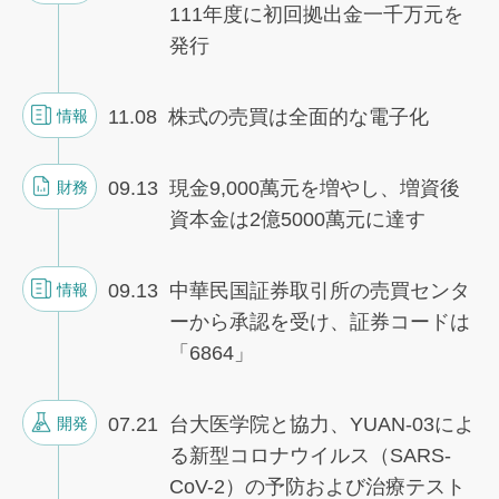
111年度に初回拠出金一千万元を
発行
11.08
株式の売買は全面的な電子化
情報
09.13
現金9,000萬元を増やし、増資後
財務
資本金は2億5000萬元に達す
09.13
中華民国証券取引所の売買センタ
情報
ーから承認を受け、証券コードは
「6864」
07.21
台大医学院と協力、YUAN-03によ
開発
る新型コロナウイルス（SARS-
CoV-2）の予防および治療テスト