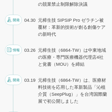
の競業禁止制限解除決議
04.30
元樟生技 SIPSIP Pro ゼラチン被
開発
覆材：革新的技術が創る創傷ケア
の新時代
03.26
元樟生技（6864-TW）は中東地域
情報
の医療・専門医療機器代理店4社
と覚書（MOU）を締結
03.19
元樟生技（6864-TW）は、医療材
開発
料技術を応用した革新製品「沁植
介質（SeepPlug）」を台湾国際蘭
展で初公開しました