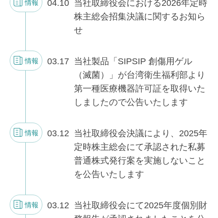
04.10
当社取締役会における2026年定時
情報
株主総会招集決議に関するお知ら
せ
03.17
当社製品「SIPSIP 創傷用ゲル
情報
（滅菌）」が台湾衛生福利部より
第一種医療機器許可証を取得いた
しましたので公告いたします
03.12
当社取締役会決議により、2025年
情報
定時株主総会にて承認された私募
普通株式発行案を実施しないこと
を公告いたします
03.12
当社取締役会にて2025年度個別財
情報