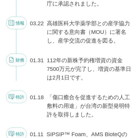
庁に承認されました。
03.22
高雄医科大学薬学部との産学協力
情報
に関する意向書（MOU）に署名
し、産学交流の促進を図る。
01.31
112年の新株予約権増資の資金
財務
7500万元が完了し、増資の基準日
は2月1日です。
01.18
「傷口癒合を促進するための人工
特許
敷料の用途」が台湾の新型発明特
許を取得しました。
01.11
SIPSIP™ Foam、AMS BioteQの
特許