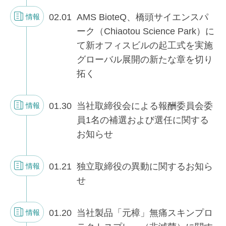
02.01
AMS BioteQ、橋頭サイエンスパ
情報
ーク（Chiaotou Science Park）に
て新オフィスビルの起工式を実施
グローバル展開の新たな章を切り
拓く
01.30
当社取締役会による報酬委員会委
情報
員1名の補選および選任に関する
お知らせ
01.21
独立取締役の異動に関するお知ら
情報
せ
01.20
当社製品「元樟」無痛スキンプロ
情報